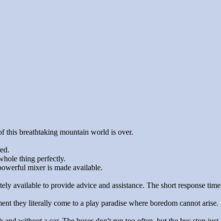
of this breathtaking mountain world is over.
ed.
whole thing perfectly.
powerful mixer is made available.
iately available to provide advice and assistance. The short response ti
ment they literally come to a play paradise where boredom cannot arise.
ith and without a car. The buses don't run too often, but the bus stop ju