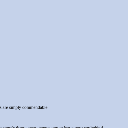
mes are simply commendable.
st a stone's throw away tempts you to leave your car behind.