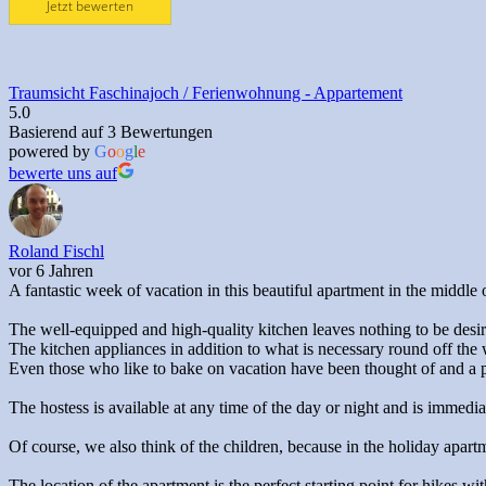
Jetzt bewerten
Traumsicht Faschinajoch / Ferienwohnung - Appartement
5.0
Basierend auf 3 Bewertungen
powered by
G
o
o
g
l
e
bewerte uns auf
Roland Fischl
vor 6 Jahren
A fantastic week of vacation in this beautiful apartment in the middle 
The well-equipped and high-quality kitchen leaves nothing to be desir
The kitchen appliances in addition to what is necessary round off the 
Even those who like to bake on vacation have been thought of and a 
The hostess is available at any time of the day or night and is immed
Of course, we also think of the children, because in the holiday apart
The location of the apartment is the perfect starting point for hikes w